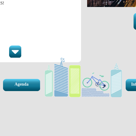
S!
Agenda
In