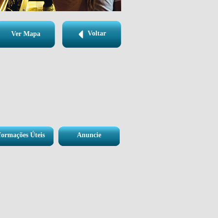
Voltar
Ver Mapa
formações Úteis
Anuncie