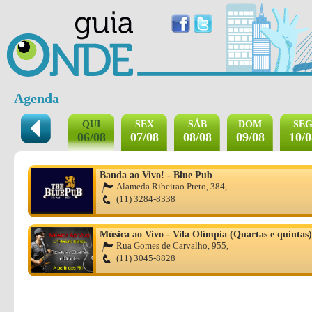
Agenda
QUI
SEX
SÁB
DOM
SE
06/08
07/08
08/08
09/08
10/0
Banda ao Vivo! - Blue Pub
Alameda Ribeirao Preto, 384,
(11) 3284-8338
Música ao Vivo - Vila Olímpia (Quartas e quintas)
Rua Gomes de Carvalho, 955,
(11) 3045-8828