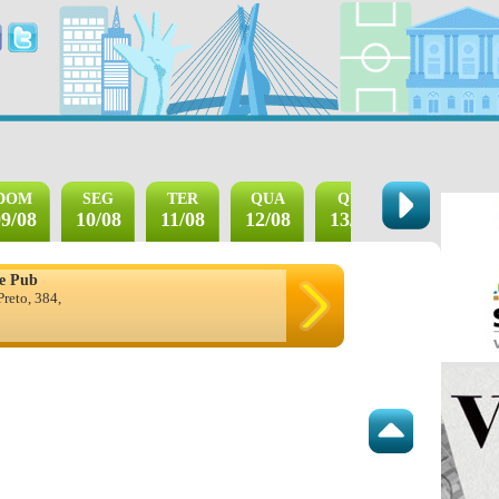
DOM
SEG
TER
QUA
QUI
SEX
9/08
10/08
11/08
12/08
13/08
14/08
ue Pub
reto, 384,