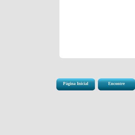
Página Inicial
Encontre