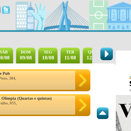
SÁB
DOM
SEG
TER
QUA
QUI
8/08
09/08
10/08
11/08
12/08
13/08
ue Pub
reto, 384,
a Olímpia (Quartas e quintas)
alho, 955,