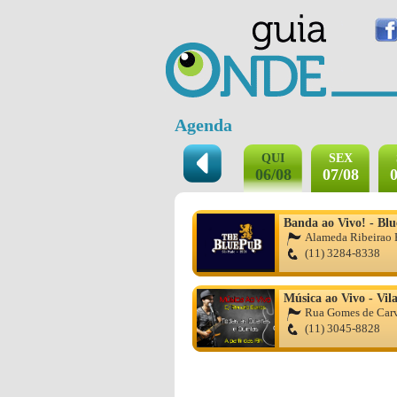
Agenda
QUI
SEX
06/08
07/08
0
Banda ao Vivo! - Bl
Alameda Ribeirao P
(11) 3284-8338
Música ao Vivo - Vil
Rua Gomes de Carv
(11) 3045-8828