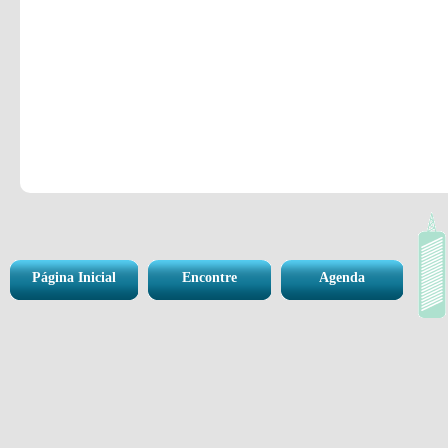
Página Inicial
Encontre
Agenda