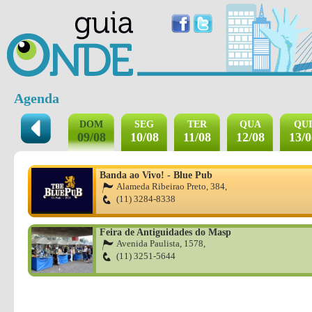
Agenda
DOM
SEG
TER
QUA
QUI
09/08
10/08
11/08
12/08
13/0
Banda ao Vivo! - Blue Pub
Alameda Ribeirao Preto, 384,
(11) 3284-8338
Feira de Antiguidades do Masp
Avenida Paulista, 1578,
(11) 3251-5644