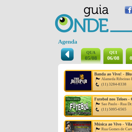
Agenda
QUA
QUI
05/08
06/08
0
Banda ao Vivo! - Bl
Alameda Ribeirao P
(11) 3284-8338
Futebol nos Teloes -
Sao Paulo - Rua Dr.
(11) 5095-6565
Música ao Vivo - Vil
Rua Gomes de Carv