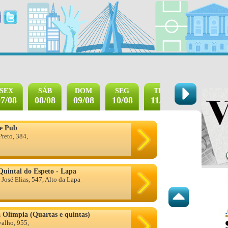
SEX
SÁB
DOM
SEG
TER
QUA
7/08
08/08
09/08
10/08
11/08
12/08
ue Pub
reto, 384,
 Quintal do Espeto - Lapa
 José Elias, 547, Alto da Lapa
a Olímpia (Quartas e quintas)
alho, 955,