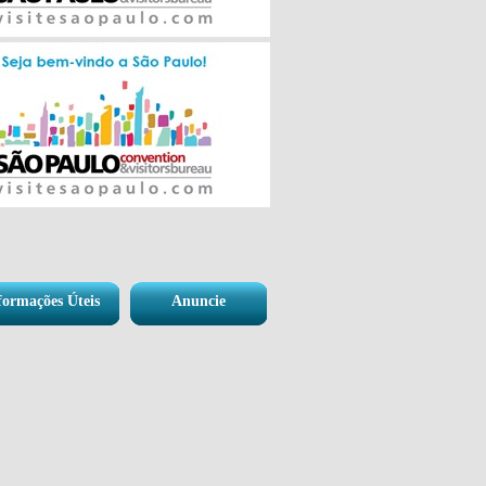
formações Úteis
Anuncie