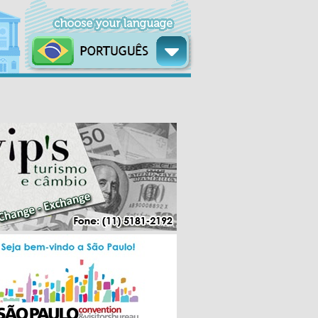
QUI
SEX
SÁB
DOM
SEG
TER
13/08
14/08
15/08
16/08
17/08
18/08