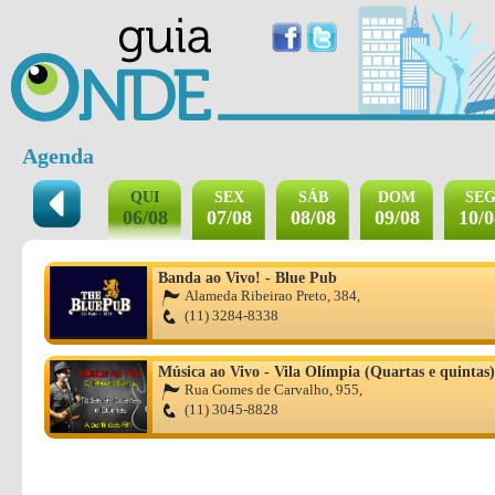
Agenda
QUI
SEX
SÁB
DOM
SE
06/08
07/08
08/08
09/08
10/0
Banda ao Vivo! - Blue Pub
Alameda Ribeirao Preto, 384,
(11) 3284-8338
Música ao Vivo - Vila Olímpia (Quartas e quintas)
Rua Gomes de Carvalho, 955,
(11) 3045-8828