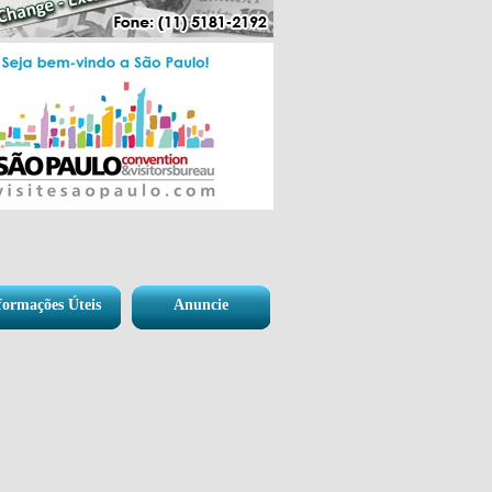
formações Úteis
Anuncie