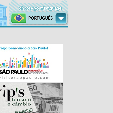
QUI
SEX
SÁB
DOM
SEG
TER
13/08
14/08
15/08
16/08
17/08
18/08