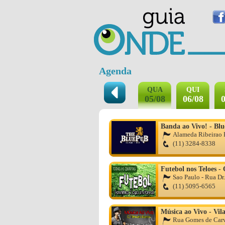
Agenda
QUA
QUI
05/08
06/08
0
Banda ao Vivo! - Bl
Alameda Ribeirao P
(11) 3284-8338
Futebol nos Teloes -
Sao Paulo - Rua Dr.
(11) 5095-6565
Música ao Vivo - Vil
Rua Gomes de Carv