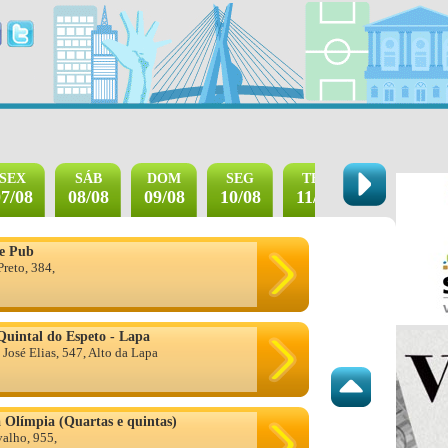
SEX
SÁB
DOM
SEG
TER
QUA
7/08
08/08
09/08
10/08
11/08
12/08
ue Pub
reto, 384,
 Quintal do Espeto - Lapa
 José Elias, 547, Alto da Lapa
a Olímpia (Quartas e quintas)
alho, 955,