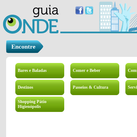
Encontre
Bares e Baladas
Comer e Beber
Com
Destinos
Passeios & Cultura
Serv
Shopping Pátio
Higienópolis